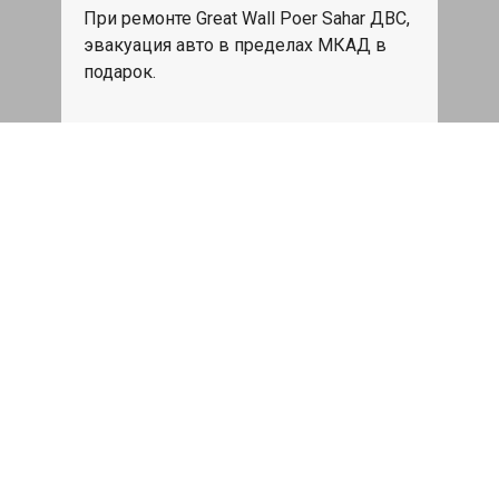
При ремонте Great Wall Poer Sahar ДВС,
эвакуация авто в пределах МКАД в
подарок.
Записаться
Сделаем дешевле
При калькуляции на руках из другого
сервиса - эти же работы и запчасти по
более низкой цене
Записаться