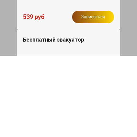
539 руб
Записаться
Бесплатный эвакуатор
При ремонте Great Wall Poer Sahar ДВС,
эвакуация авто в пределах МКАД в
подарок.
Записаться
Сделаем дешевле