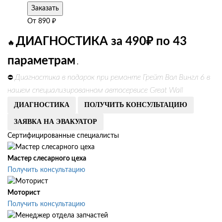
Заказать
От
890
₽
ДИАГНОСТИКА за 490₽ по 43
🔥
параметрам
.
Диагностика в подарок при ремонте Грейт Вол Вингл 6 в
⛔
нашем специализированном автосервисе Great Wall
ДИАГНОСТИКА
ПОЛУЧИТЬ КОНСУЛЬТАЦИЮ
ЗАЯВКА НА ЭВАКУАТОР
Сертифицированные специалисты
Мастер слесарного цеха
Получить консультацию
Моторист
Получить консультацию