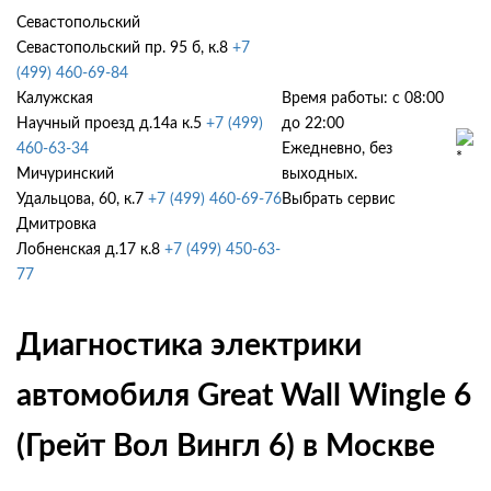
Севастопольский
Севастопольский пр. 95 б, к.8
+7
(499) 460-69-84
Калужская
Время работы: с 08:00
Научный проезд д.14а к.5
+7 (499)
до 22:00
460-63-34
Ежедневно, без
Мичуринский
выходных.
Удальцова, 60, к.7
+7 (499) 460-69-76
Выбрать сервис
Дмитровка
Лобненская д.17 к.8
+7 (499) 450-63-
77
Диагностика электрики
автомобиля Great Wall Wingle 6
(Грейт Вол Вингл 6) в Москве