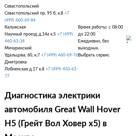
Севастопольский
Севастопольский пр. 95 б, к.8
+7
(499) 460-69-84
Калужская
Время работы: с 08:00
Научный проезд д.14а к.5
+7 (499)
до 22:00
460-63-34
Ежедневно, без
Мичуринский
выходных.
Удальцова, 60, к.7
+7 (499) 460-69-76
Выбрать сервис
Дмитровка
Лобненская д.17 к.8
+7 (499) 450-63-
77
Диагностика электрики
автомобиля Great Wall Hover
H5 (Грейт Вол Ховер х5) в