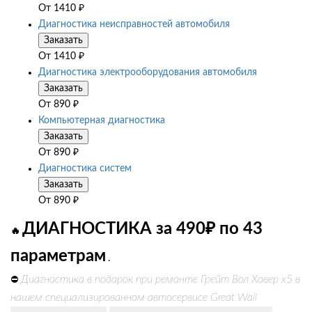
От
1410
₽
Диагностика неисправностей автомобиля
Заказать
От
1410
₽
Диагностика электрооборудования автомобиля
Заказать
От
890
₽
Компьютерная диагностика
Заказать
От
890
₽
Диагностика систем
Заказать
От
890
₽
ДИАГНОСТИКА за 490₽ по 43
🔥
параметрам
.
Диагностика в подарок при ремонте Грейт Вол Ховер х5 в
⛔
нашем специализированном автосервисе Great Wall