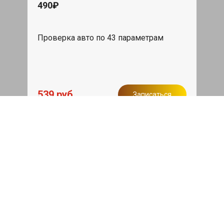
490₽
Проверка авто по 43 параметрам
539 руб
Записаться
Бесплатный эвакуатор
При ремонте Great Wall Wingle 6 ДВС,
эвакуация авто в пределах МКАД в
подарок.