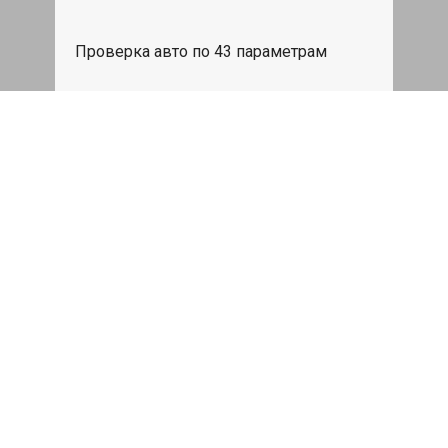
Проверка авто по 43 параметрам
539 руб
Записаться
Бесплатный эвакуатор
При ремонте Great Wall Wingle 6 ДВС,
эвакуация авто в пределах МКАД в
подарок.
Записаться