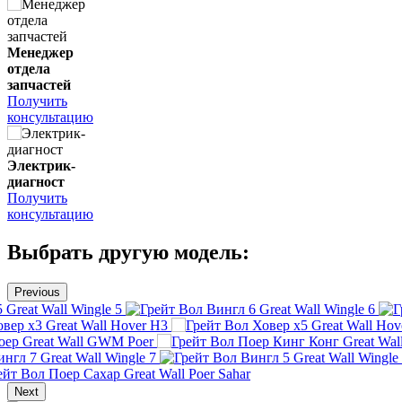
Менеджер
отдела
запчастей
Получить
консультацию
Электрик-
диагност
Получить
консультацию
Выбрать другую модель:
Previous
Great Wall Wingle 5
Great Wall Wingle 6
Great Wall Hover H3
Great Wall Hov
Great Wall GWM Poer
Great Wal
Great Wall Wingle 7
Great Wall Wingle
Great Wall Poer Sahar
Next