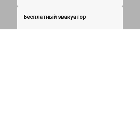
Бесплатный эвакуатор
При ремонте Great Wall Wingle 5 ДВС,
эвакуация авто в пределах МКАД в
подарок.
Записаться
Сделаем дешевле
При калькуляции на руках из другого
сервиса - эти же работы и запчасти по