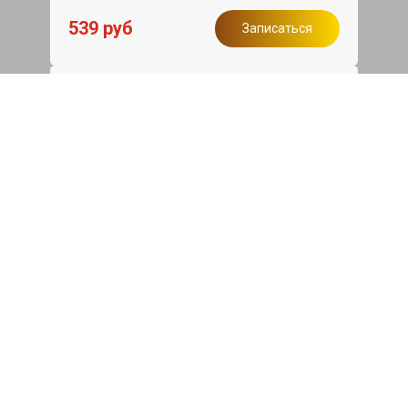
539 руб
Записаться
Бесплатный эвакуатор
При ремонте Great Wall Poer King Kong
ДВС, эвакуация авто в пределах МКАД
в подарок.
Записаться
Сделаем дешевле