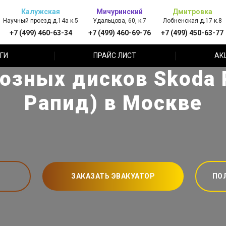
Калужская
Мичуринский
Дмитровка
Научный проезд д.14а к.5
Удальцова, 60, к.7
Лобненская д.17 к.8
+7 (499) 460-63-34
+7 (499) 460-69-76
+7 (499) 450-63-77
ГИ
ПРАЙС ЛИСТ
АК
озных дисков Skoda 
Рапид) в Москве
ЗАКАЗАТЬ ЭВАКУАТОР
ПО