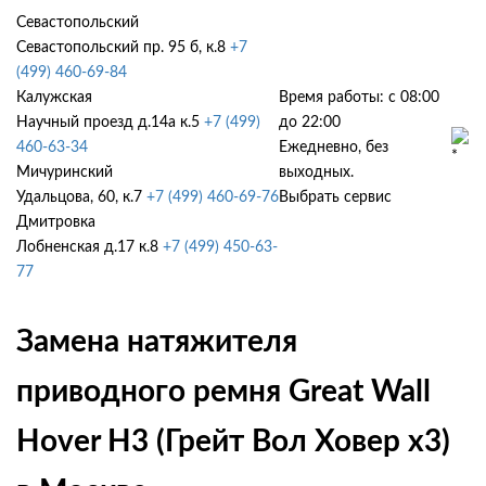
Севастопольский
Севастопольский пр. 95 б, к.8
+7
(499) 460-69-84
Калужская
Время работы: с 08:00
Научный проезд д.14а к.5
+7 (499)
до 22:00
460-63-34
Ежедневно, без
Мичуринский
выходных.
Удальцова, 60, к.7
+7 (499) 460-69-76
Выбрать сервис
Дмитровка
Лобненская д.17 к.8
+7 (499) 450-63-
77
Замена натяжителя
приводного ремня Great Wall
Hover H3 (Грейт Вол Ховер х3)