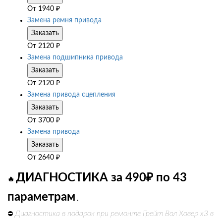
От
1940
₽
Замена ремня привода
Заказать
От
2120
₽
Замена подшипника привода
Заказать
От
2120
₽
Замена привода сцепления
Заказать
От
3700
₽
Замена привода
Заказать
От
2640
₽
ДИАГНОСТИКА за 490₽ по 43
🔥
параметрам
.
Диагностика в подарок при ремонте Грейт Вол Ховер х3 в
⛔