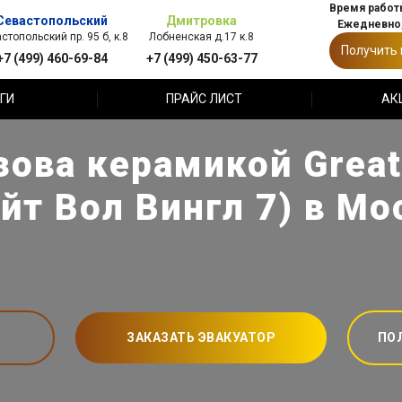
Время работы
Севастопольский
Дмитровка
Ежедневно,
стопольский пр. 95 б, к.8
Лобненская д.17 к.8
Получить
+7 (499) 460-69-84
+7 (499) 450-63-77
ГИ
ПРАЙС ЛИСТ
АК
ова керамикой Great 
ейт Вол Вингл 7) в Мо
ЗАКАЗАТЬ ЭВАКУАТОР
ПО