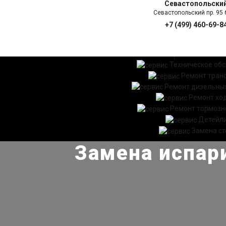
Севастопольски
Севастопольский пр. 95 б
+7 (499) 460-69-8
ГЛАВНАЯ
УСЛ
Техническое об
Ремонт тран
Ремонт дизельных
Ремонт хо
Ремонт тормозн
Детейл
Замена ст
Замена испари