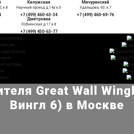
й
Калужская
Мичуринский
, к.8
Научный проезд д.14а к.5
Удальцова, 60, к.7
4
+7 (499) 460-63-34
+7 (499) 460-69-76
Дмитровка
Лобненская д.17 к.8
+7 (499) 450-63-77
УГИ
ПРАЙС ЛИСТ
АКЦ
служивание
смиссии
 двигателей
Ре
довой
Р
ой системы
инг
екол
теля Great Wall Wingl
Вингл 6) в Москве