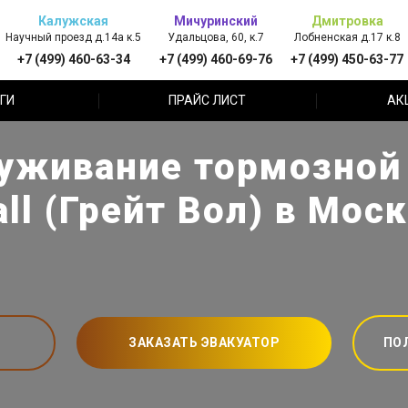
Калужская
Мичуринский
Дмитровка
Научный проезд д.14а к.5
Удальцова, 60, к.7
Лобненская д.17 к.8
+7 (499) 460-63-34
+7 (499) 460-69-76
+7 (499) 450-63-77
ГИ
ПРАЙС ЛИСТ
АК
уживание тормозной
ll (Грейт Вол) в Мос
ЗАКАЗАТЬ ЭВАКУАТОР
ПО