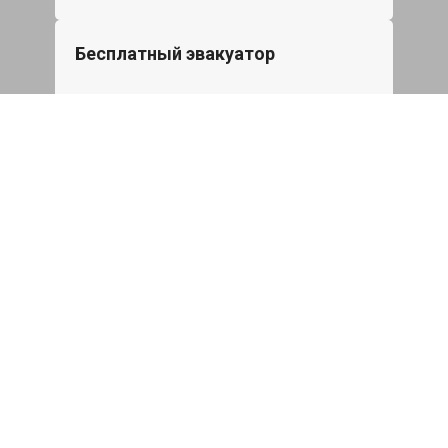
Бесплатный эвакуатор
При ремонте Great Wall Poer Sahar ДВС,
эвакуация авто в пределах МКАД в
подарок.
Записаться
Сделаем дешевле
При калькуляции на руках из другого
сервиса - эти же работы и запчасти по