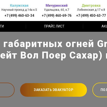
Калужская
Мичуринский
Дмитровка
Научный проезд д.14а к.5
Удальцова, 60, к.7
Лобненская д.17 к.8
+7 (499) 460-63-34
+7 (499) 460-69-76
+7 (499) 450-63-77
ГИ
ПРАЙС ЛИСТ
АК
габаритных огней Gr
рейт Вол Поер Сахар)
ЗАКАЗАТЬ ЭВАКУАТОР
ПО