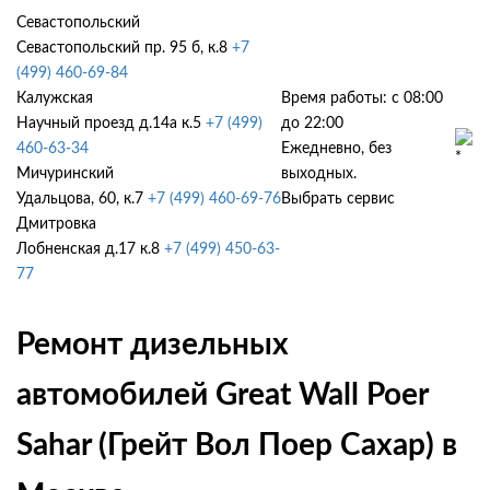
Севастопольский
Севастопольский пр. 95 б, к.8
+7
(499) 460-69-84
Калужская
Время работы: с 08:00
Научный проезд д.14а к.5
+7 (499)
до 22:00
460-63-34
Ежедневно, без
Мичуринский
выходных.
Удальцова, 60, к.7
+7 (499) 460-69-76
Выбрать сервис
Дмитровка
Лобненская д.17 к.8
+7 (499) 450-63-
77
Ремонт дизельных
автомобилей Great Wall Poer
Sahar (Грейт Вол Поер Сахар) в