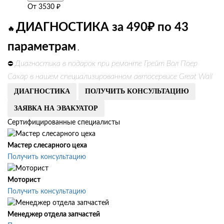
От
3530
₽
ДИАГНОСТИКА за 490₽ по 43
🔥
параметрам
.
Диагностика в подарок при ремонте Грейт Вол Поер
⛔
Сахар в нашем специализированном автосервисе Great Wall
ДИАГНОСТИКА
ПОЛУЧИТЬ КОНСУЛЬТАЦИЮ
ЗАЯВКА НА ЭВАКУАТОР
Сертифицированные специалисты
Мастер слесарного цеха
Получить консультацию
Моторист
Получить консультацию
Менеджер отдела запчастей