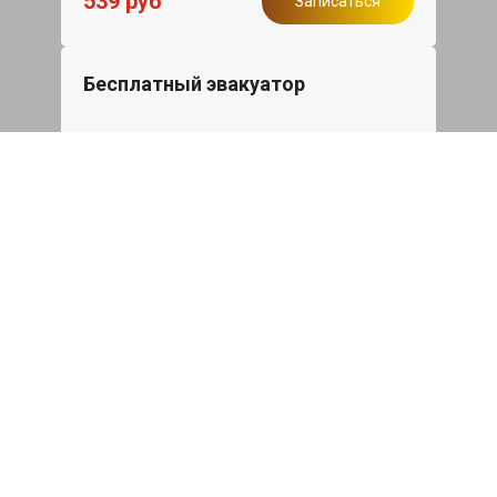
539 руб
Записаться
Бесплатный эвакуатор
При ремонте Great Wall Poer King Kong
ДВС, эвакуация авто в пределах МКАД
в подарок.
Записаться
Сделаем дешевле
При калькуляции на руках из другого
сервиса - эти же работы и запчасти по