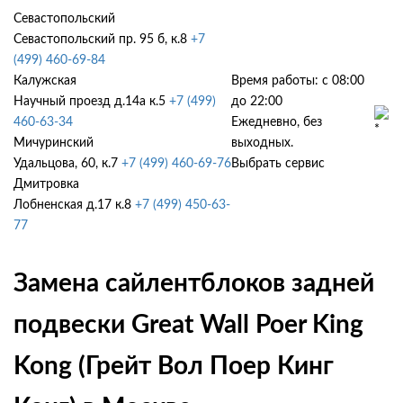
Севастопольский
Севастопольский пр. 95 б, к.8
+7
(499) 460-69-84
Калужская
Время работы: с 08:00
Научный проезд д.14а к.5
+7 (499)
до 22:00
460-63-34
Ежедневно, без
Мичуринский
выходных.
Удальцова, 60, к.7
+7 (499) 460-69-76
Выбрать сервис
Дмитровка
Лобненская д.17 к.8
+7 (499) 450-63-
77
Замена сайлентблоков задней
подвески Great Wall Poer King
Kong (Грейт Вол Поер Кинг