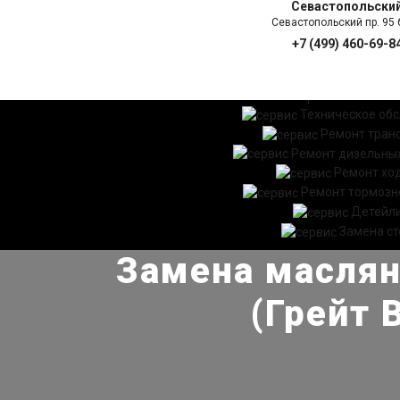
Севастопольски
Севастопольский пр. 95 б
+7 (499) 460-69-8
ГЛАВНАЯ
УСЛ
Техническое об
Ремонт тран
Ремонт дизельных
Ремонт хо
Ремонт тормозн
Детейл
Замена ст
Замена масляно
(Грейт 