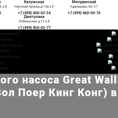
й
Калужская
Мичуринский
, к.8
Научный проезд д.14а к.5
Удальцова, 60, к.7
4
+7 (499) 460-63-34
+7 (499) 460-69-76
Дмитровка
Лобненская д.17 к.8
+7 (499) 450-63-77
УГИ
ПРАЙС ЛИСТ
АКЦ
служивание
смиссии
 двигателей
Ре
довой
Р
ой системы
инг
екол
го насоса Great Wall
Вол Поер Кинг Конг) 