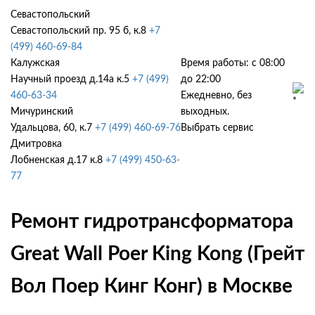
Севастопольский
Севастопольский пр. 95 б, к.8
+7
(499) 460-69-84
Калужская
Время работы: с 08:00
Научный проезд д.14а к.5
+7 (499)
до 22:00
460-63-34
Ежедневно, без
Мичуринский
выходных.
Удальцова, 60, к.7
+7 (499) 460-69-76
Выбрать сервис
Дмитровка
Лобненская д.17 к.8
+7 (499) 450-63-
77
Ремонт гидротрансформатора
Great Wall Poer King Kong (Грейт
Вол Поер Кинг Конг) в Москве