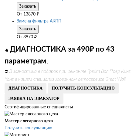
Заказать
От
13870
₽
Замена фильтра АКПП
Заказать
От
3970
₽
ДИАГНОСТИКА за 490₽ по 43
🔥
параметрам
.
Диагностика в подарок при ремонте Грейт Вол Поер Кинг
⛔
Конг в нашем специализированном автосервисе Great Wall
ДИАГНОСТИКА
ПОЛУЧИТЬ КОНСУЛЬТАЦИЮ
ЗАЯВКА НА ЭВАКУАТОР
Сертифицированные специалисты
Мастер слесарного цеха
Получить консультацию