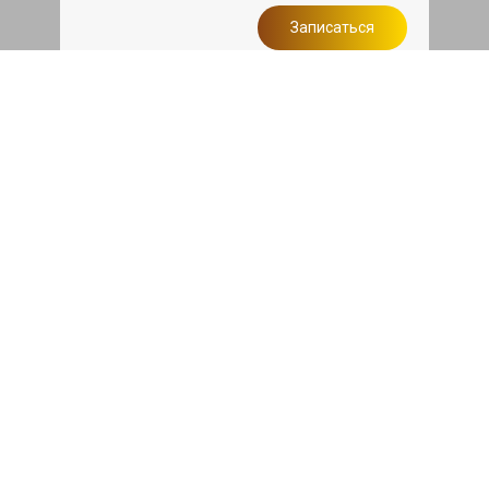
Записаться
Сделаем дешевле
При калькуляции на руках из другого
сервиса - эти же работы и запчасти по
более низкой цене
Записаться
Такси в подарок
При ремонте Шкода Кодиак от 50 000₽