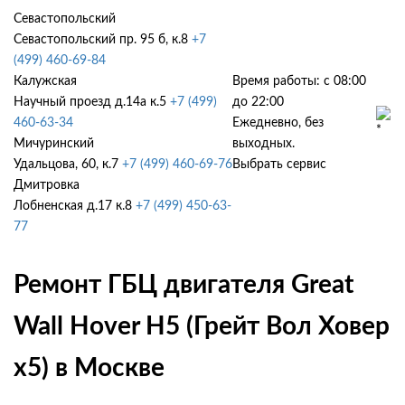
Севастопольский
Севастопольский пр. 95 б, к.8
+7
(499) 460-69-84
Калужская
Время работы: с 08:00
Научный проезд д.14а к.5
+7 (499)
до 22:00
460-63-34
Ежедневно, без
Мичуринский
выходных.
Удальцова, 60, к.7
+7 (499) 460-69-76
Выбрать сервис
Дмитровка
Лобненская д.17 к.8
+7 (499) 450-63-
77
Ремонт ГБЦ двигателя Great
Wall Hover H5 (Грейт Вол Ховер
х5) в Москве