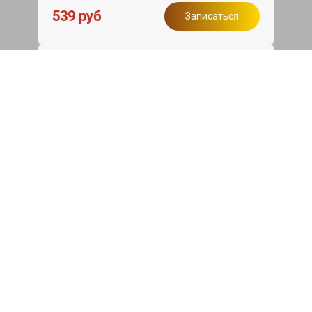
539 руб
Записаться
Бесплатный эвакуатор
При ремонте Great Wall Hover H5 ДВС,
эвакуация авто в пределах МКАД в
подарок.
Записаться
Сделаем дешевле
При калькуляции на руках из другого