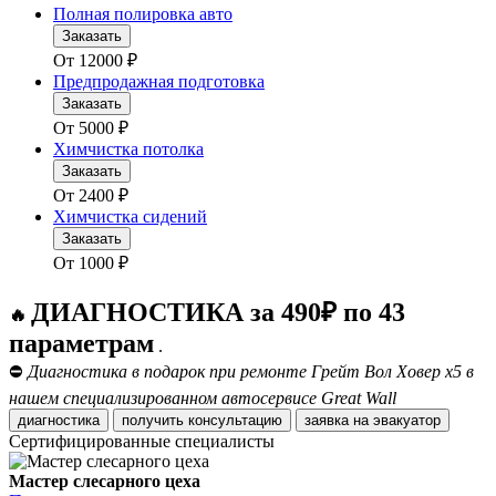
Полная полировка авто
Заказать
От
12000
₽
Предпродажная подготовка
Заказать
От
5000
₽
Химчистка потолка
Заказать
От
2400
₽
Химчистка сидений
Заказать
От
1000
₽
ДИАГНОСТИКА за 490₽ по 43
🔥
параметрам
.
⛔
Диагностика в подарок при ремонте Грейт Вол Ховер х5 в
нашем специализированном автосервисе Great Wall
диагностика
получить консультацию
заявка на эвакуатор
Сертифицированные специалисты
Мастер слесарного цеха