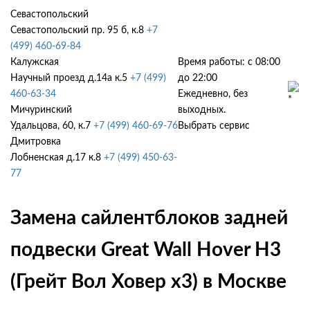
Севастопольский
Севастопольский пр. 95 б, к.8
+7
(499) 460-69-84
Калужская
Время работы: с 08:00
Научный проезд д.14а к.5
+7 (499)
до 22:00
460-63-34
Ежедневно, без
Мичуринский
выходных.
Удальцова, 60, к.7
+7 (499) 460-69-76
Выбрать сервис
Дмитровка
Лобненская д.17 к.8
+7 (499) 450-63-
77
Замена сайлентблоков задней
подвески Great Wall Hover H3
(Грейт Вол Ховер х3) в Москве