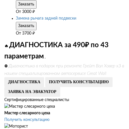
Заказать
От
3000
₽
Замена рычага задней подвески
Заказать
От
3700
₽
ДИАГНОСТИКА за 490₽ по 43
🔥
параметрам
.
Диагностика в подарок при ремонте Грейт Вол Ховер х3 в
⛔
нашем специализированном автосервисе Great Wall
ДИАГНОСТИКА
ПОЛУЧИТЬ КОНСУЛЬТАЦИЮ
ЗАЯВКА НА ЭВАКУАТОР
Сертифицированные специалисты
Мастер слесарного цеха
Получить консультацию