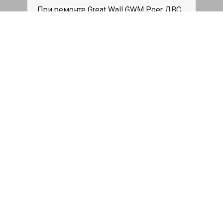
При ремонте Great Wall GWM Poer ДВС,
эвакуация авто в пределах МКАД в
подарок.
Записаться
Сделаем дешевле
При калькуляции на руках из другого
сервиса - эти же работы и запчасти по
более низкой цене
Записаться