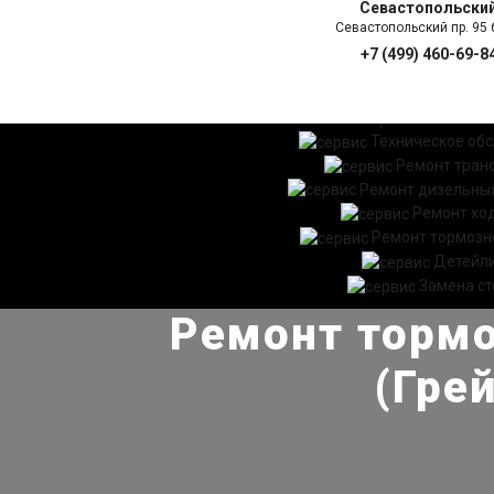
Севастопольски
Севастопольский пр. 95 б
+7 (499) 460-69-8
ГЛАВНАЯ
УСЛ
Техническое об
Ремонт тран
Ремонт дизельных
Ремонт хо
Ремонт тормозн
Детейл
Замена ст
Ремонт тормо
(Гре