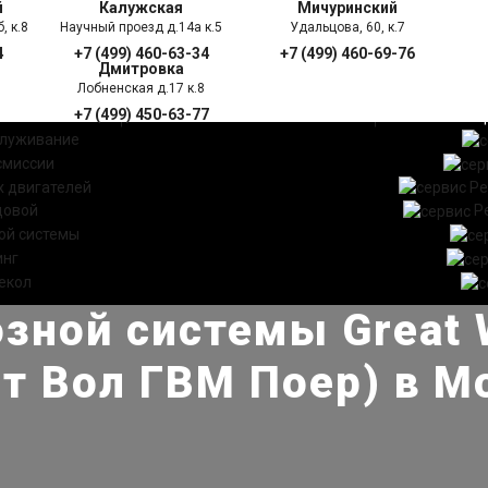
й
Калужская
Мичуринский
, к.8
Научный проезд д.14а к.5
Удальцова, 60, к.7
4
+7 (499) 460-63-34
+7 (499) 460-69-76
Дмитровка
Лобненская д.17 к.8
+7 (499) 450-63-77
УГИ
ПРАЙС ЛИСТ
АКЦ
служивание
смиссии
 двигателей
Ре
довой
Р
ой системы
инг
екол
зной системы Great 
йт Вол ГВМ Поер) в М