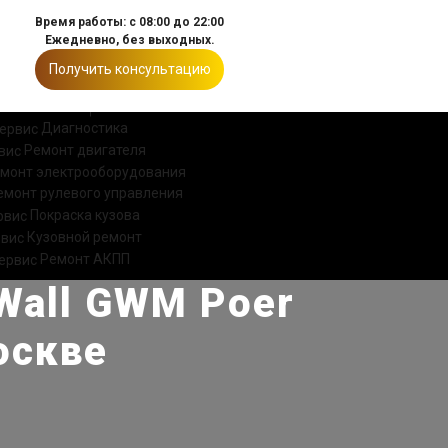
Время работы: с 08:00 до 22:00
Ежедневно, без выходных.
Получить консультацию
ИИ
КОНТАКТЫ
Диагностика
Ремонт двигателя
монт электрооборудования
емонт рулевого управления
Покраска кузова
Кузовной ремонт
Ремонт АКПП
Wall GWM Poer
оскве