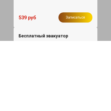
539 руб
Записаться
Бесплатный эвакуатор
При ремонте Great Wall GWM Poer ДВС,
эвакуация авто в пределах МКАД в
подарок.
Записаться
Сделаем дешевле